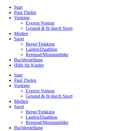
Zum
Start
Inhalt
Paul Thelen
springen
Vorträge
Everest Vortrag
Gesund & fit durch Sport
Medien
Sport
Berge/Trekking
Laufen/Duathlon
Rennrad/Mountainbike
Buchbestellung
Hilfe für Kinder
Start
Paul Thelen
Vorträge
Everest Vortrag
Gesund & fit durch Sport
Medien
Sport
Berge/Trekking
Laufen/Duathlon
Rennrad/Mountainbike
Buchbestellung