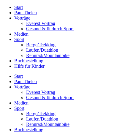
Zum
Start
Inhalt
Paul Thelen
springen
Vorträge
Everest Vortrag
Gesund & fit durch Sport
Medien
Sport
Berge/Trekking
Laufen/Duathlon
Rennrad/Mountainbike
Buchbestellung
Hilfe für Kinder
Start
Paul Thelen
Vorträge
Everest Vortrag
Gesund & fit durch Sport
Medien
Sport
Berge/Trekking
Laufen/Duathlon
Rennrad/Mountainbike
Buchbestellung