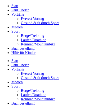
Zum
Start
Inhalt
Paul Thelen
springen
Vorträge
Everest Vortrag
Gesund & fit durch Sport
Medien
Sport
Berge/Trekking
Laufen/Duathlon
Rennrad/Mountainbike
Buchbestellung
Hilfe für Kinder
Start
Paul Thelen
Vorträge
Everest Vortrag
Gesund & fit durch Sport
Medien
Sport
Berge/Trekking
Laufen/Duathlon
Rennrad/Mountainbike
Buchbestellung