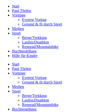
Zum
Start
Inhalt
Paul Thelen
springen
Vorträge
Everest Vortrag
Gesund & fit durch Sport
Medien
Sport
Berge/Trekking
Laufen/Duathlon
Rennrad/Mountainbike
Buchbestellung
Hilfe für Kinder
Start
Paul Thelen
Vorträge
Everest Vortrag
Gesund & fit durch Sport
Medien
Sport
Berge/Trekking
Laufen/Duathlon
Rennrad/Mountainbike
Buchbestellung