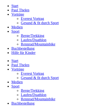
Zum
Start
Inhalt
Paul Thelen
springen
Vorträge
Everest Vortrag
Gesund & fit durch Sport
Medien
Sport
Berge/Trekking
Laufen/Duathlon
Rennrad/Mountainbike
Buchbestellung
Hilfe für Kinder
Start
Paul Thelen
Vorträge
Everest Vortrag
Gesund & fit durch Sport
Medien
Sport
Berge/Trekking
Laufen/Duathlon
Rennrad/Mountainbike
Buchbestellung