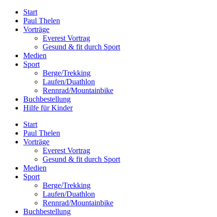
Zum
Start
Inhalt
Paul Thelen
springen
Vorträge
Everest Vortrag
Gesund & fit durch Sport
Medien
Sport
Berge/Trekking
Laufen/Duathlon
Rennrad/Mountainbike
Buchbestellung
Hilfe für Kinder
Start
Paul Thelen
Vorträge
Everest Vortrag
Gesund & fit durch Sport
Medien
Sport
Berge/Trekking
Laufen/Duathlon
Rennrad/Mountainbike
Buchbestellung