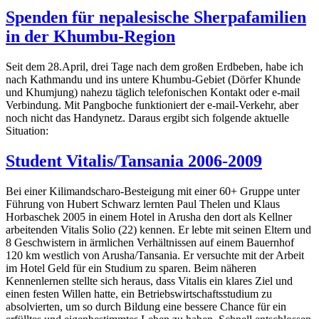
Spenden für nepalesische Sherpafamilien
in der Khumbu-Region
Seit dem 28.April, drei Tage nach dem großen Erdbeben, habe ich
nach Kathmandu und ins untere Khumbu-Gebiet (Dörfer Khunde
und Khumjung) nahezu täglich telefonischen Kontakt oder e-mail
Verbindung. Mit Pangboche funktioniert der e-mail-Verkehr, aber
noch nicht das Handynetz. Daraus ergibt sich folgende aktuelle
Situation:
Student Vitalis/Tansania 2006-2009
Bei einer Kilimandscharo-Besteigung mit einer 60+ Gruppe unter
Führung von Hubert Schwarz lernten Paul Thelen und Klaus
Horbaschek 2005 in einem Hotel in Arusha den dort als Kellner
arbeitenden Vitalis Solio (22) kennen. Er lebte mit seinen Eltern und
8 Geschwistern in ärmlichen Verhältnissen auf einem Bauernhof
120 km westlich von Arusha/Tansania. Er versuchte mit der Arbeit
im Hotel Geld für ein Studium zu sparen. Beim näheren
Kennenlernen stellte sich heraus, dass Vitalis ein klares Ziel und
einen festen Willen hatte, ein Betriebswirtschaftsstudium zu
absolvierten, um so durch Bildung eine bessere Chance für ein