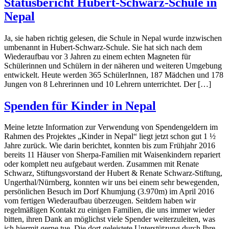
Statusbericht Hubert-Schwarz-Schule in
Nepal
Ja, sie haben richtig gelesen, die Schule in Nepal wurde inzwischen
umbenannt in Hubert-Schwarz-Schule. Sie hat sich nach dem
Wiederaufbau vor 3 Jahren zu einem echten Magneten für
Schülerinnen und Schülern in der näheren und weiteren Umgebung
entwickelt. Heute werden 365 SchülerInnen, 187 Mädchen und 178
Jungen von 8 Lehrerinnen und 10 Lehrern unterrichtet. Der […]
Spenden für Kinder in Nepal
Meine letzte Information zur Verwendung von Spendengeldern im
Rahmen des Projektes „Kinder in Nepal“ liegt jetzt schon gut 1 ½
Jahre zurück. Wie darin berichtet, konnten bis zum Frühjahr 2016
bereits 11 Häuser von Sherpa-Familien mit Waisenkindern repariert
oder komplett neu aufgebaut werden. Zusammen mit Renate
Schwarz, Stiftungsvorstand der Hubert & Renate Schwarz-Stiftung,
Ungerthal/Nürnberg, konnten wir uns bei einem sehr bewegenden,
persönlichen Besuch im Dorf Khumjung (3.970m) im April 2016
vom fertigen Wiederaufbau überzeugen. Seitdem haben wir
regelmäßigen Kontakt zu einigen Familien, die uns immer wieder
bitten, ihren Dank an möglichst viele Spender weiterzuleiten, was
ich hiermit gerne tue. Die dort geleistete Unterstützung durch Ihre