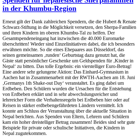
Spenden für nepalesische Sherpafamilien
in der Khumbu-Region
Erneut gilt der Dank zahlreichen Spendern, die die Hubert & Renate
Schwarz-Stiftung in die Möglichkeit versetzen, den Sherpa-Familien
und ihren Kindern im oberen Khumbu-Tal zu helfen. Der
Gesamtspendeneingang hat inzwischen die 40.000 Euromarke
überschritten! Wieder sind Einzelinitiativen dabei, die ich besonders
erwähnen möchte. So die eines Ehepaares aus Düsseldorf, das
seinen gemeinsamen ‚runden‘ Geburtstag dazu genutzt hat, die
Gäste statt persönlicher Geschenke um Geldspenden für ‚Kinder in
Nepal‘ zu bitten. Das tolle Ergebnis: ein vierstelliger Euro-Betrag!
Eine andere sehr gelungene Aktion: Das Einhard-Gymnasium in
Aachen hat in Zusammenarbeit mit der RWTH-Aachen am 18. Juni
‚Germanys 1th Shake-out Day‘ veranstaltet. Es ging dabei um
Erdbeben. Den Schülern wurden die Ursachen für die Entstehung
von Erdbeben erklärt und in sehr abwechslungsreicher und
lehrreicher Form die Verhaltensregeln bei Erdbeben hier oder auf
Reisen in stärker erdbebengefährdeten Ländern vermittelt. Ich
konnte am Schluss der Veranstaltung über die aktuelle Situation in
Nepal berichten. Aus Spenden von Eltern, Lehrern und Schülern
kam ein hoher dreistelliger Betrag zusammen! Beides sind sehr gute
Beispiele für private oder schulische Initiativen, die Kindern in
Nepal zugutekommen.